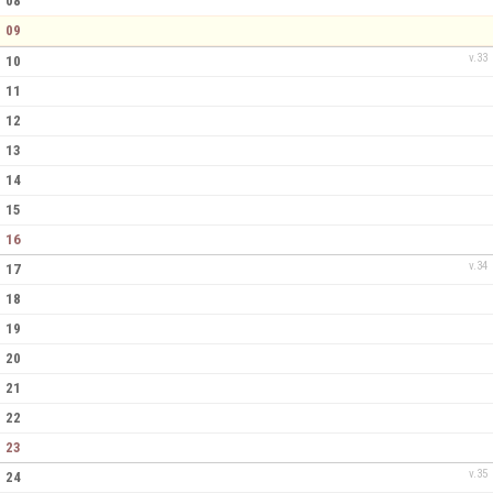
08
09
FÖRENINGSKLÄDER
v.33
10
11
LÄGERVERKSAMHET
12
13
14
15
16
v.34
17
18
19
20
21
22
23
v.35
24