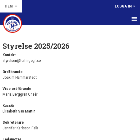
HEM
LOGGA IN
HEM
Styrelse 2025/2026
NYHETER
Kontakt
OM TULLINGE GF
styrelsen@tullingegf.se
Ordförande
DOKUMENT
Joakim Hammarstedt
HISTORIA
Vice ordförande
Maria Berggren Onsér
STYRELSE
Kassör
Elisabeth San Martin
KONTAKT
Sekreterare
KALENDER
Jennifer Karlsson Falk
Ledamöter
VÅRA LAG/TRÄNARE