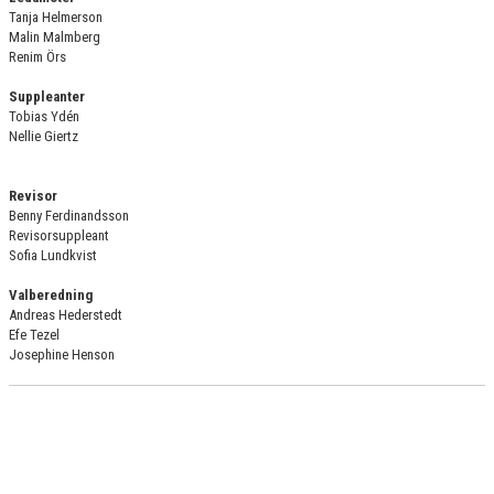
Tanja Helmerson
Malin Malmberg
AVGIFTER
Renim Örs
FAQ
Suppleanter
Tobias Ydén
Nellie Giertz
FRITIDSKORTET
FÖRENINGSKLÄDER
Revisor
Benny Ferdinandsson
Revisorsuppleant
LÄGERVERKSAMHET
Sofia Lundkvist
Valberedning
Andreas Hederstedt
Efe Tezel
Josephine Henson