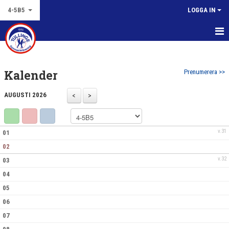
4-5B5
LOGGA IN
HEM
Kalender
Prenumerera >>
NYHETER
AUGUSTI 2026
KALENDER
BILDGALLERI
v.31
01
DOKUMENT
02
v.32
03
KONTAKT
04
05
06
07