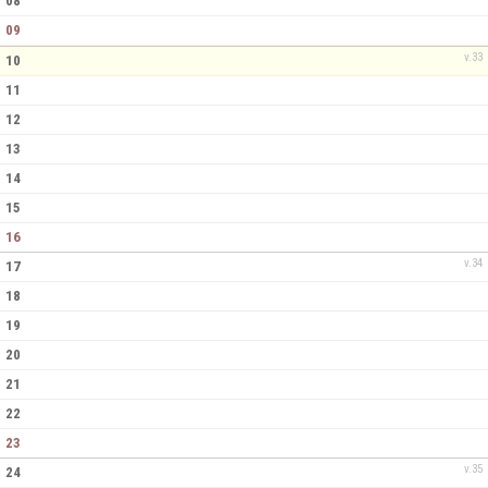
08
09
v.33
10
11
12
13
14
15
16
v.34
17
18
19
20
21
22
23
v.35
24