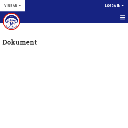
VINBÄR
LOGGA IN
HEM
Dokument
NYHETER
KALENDER
BILDGALLERI
DOKUMENT
KONTAKT