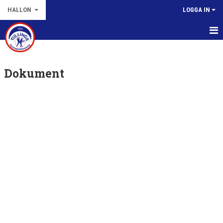
HALLON
LOGGA IN
HEM
Dokument
NYHETER
KALENDER
BILDGALLERI
DOKUMENT
KONTAKT